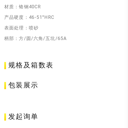
材质：铬钢40CR
产品硬度：46-51°HRC
表面处理：喷砂
柄部：方/圆/六角/五坑/65A
规格及箱数表
包装展示
发起询单