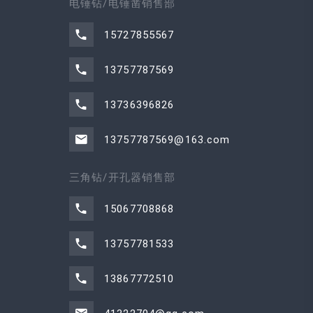
电锤钻/电锤凿销售部
15727855567
13757787569
13736396826
13757787569@163.com
三角钻/开孔器销售部
15067708868
13757781533
13867772510