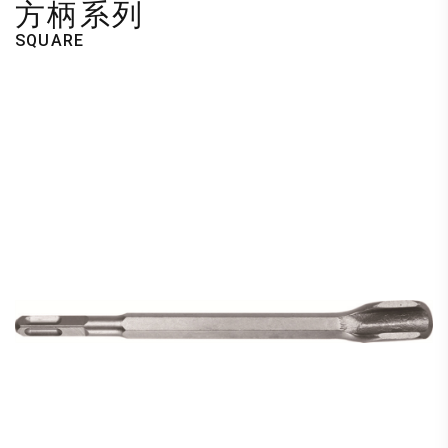
方柄系列
SQUARE