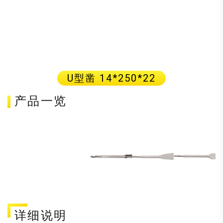
U型凿 14*250*22
产品一览
详细说明